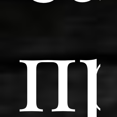
п
Subtotal:
0
рсд
View Cart
Checkout