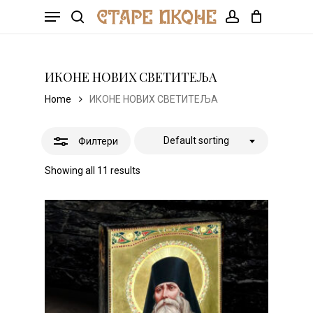
Skip
Menu
to
Корпа
search
Налог
CLOSE
Close
main
CART
Filters
content
ИКОНЕ НОВИХ СВЕТИТЕЉА
Home
ИКОНЕ НОВИХ СВЕТИТЕЉА
Default sorting
Филтери
Showing all 11 results