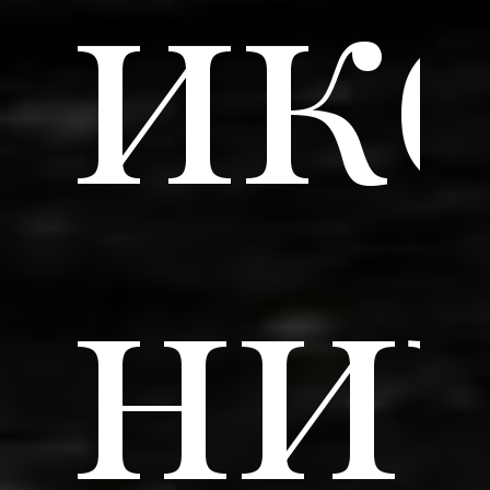
ик
ниј