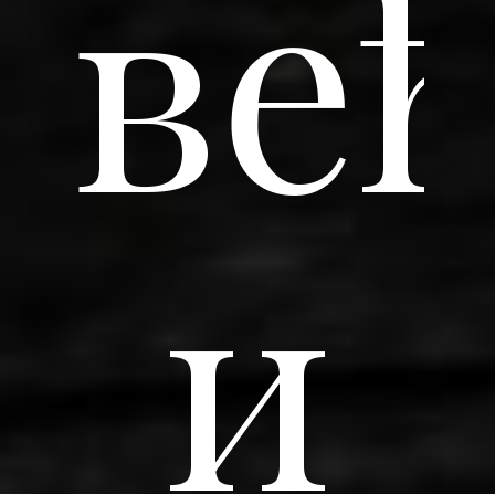
ве
и
Subtotal:
0
рсд
View Cart
Checkout