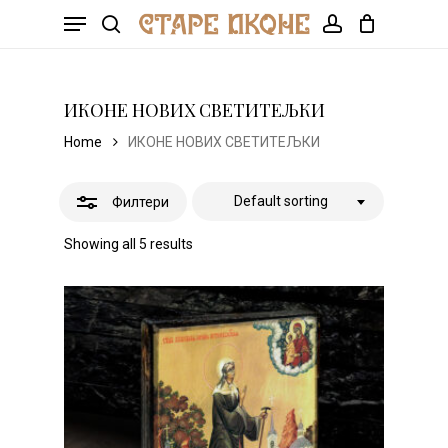
Skip
Menu
to
Корпа
search
Налог
CLOSE
Close
main
CART
Filters
content
ИКОНЕ НОВИХ СВЕТИТЕЉКИ
Home
ИКОНЕ НОВИХ СВЕТИТЕЉКИ
Default sorting
Филтери
Showing all 5 results