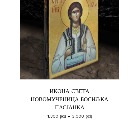
No products in the cart.
Иди У Продавницу
ИКОНА СВЕТА
НОВОМУЧЕНИЦА БОСИЉКА
ПАСЈАНКА
1.300
рсд
–
3.000
рсд