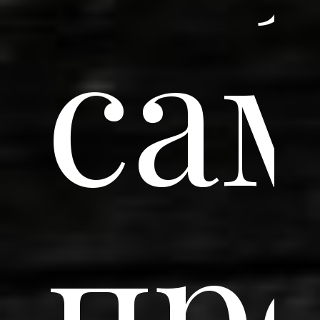
са
пр